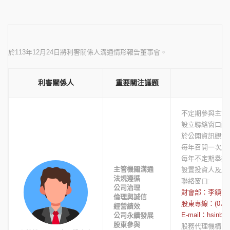
於113年12月24日將利害關係人溝通情形報告董事會。
利害關係人
重要關注議題
不定期參與主管
設立聯絡窗口配
於公開資訊觀測
每年召開一次股
每年不定期舉辦
主管機關溝通
設置投資人及股
法規遵循
聯絡窗口:
公司治理
財會部：李鎮宇
倫理與誠信
股東專線：(07)53
經營績效
E-mail：hsinba
公司永續發展
股東參與
股務代理機構：