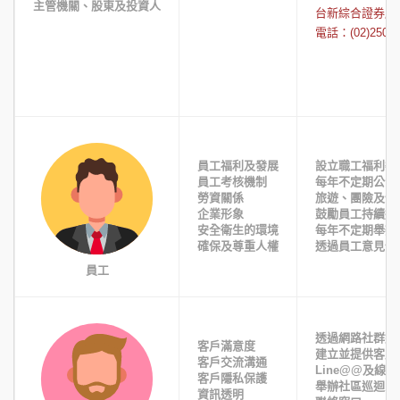
主管機關、股東及投資人
台新綜合證券股
電話：(02)2504-
員工福利及發展
設立職工福利委
員工考核機制
每年不定期公告
勞資關係
旅遊、團險及健
企業形象
鼓勵員工持續進
安全衛生的環境
每年不定期舉辦
確保及尊重人權
透過員工意見信
員工
透過網路社群媒
客戶滿意度
建立並提供客戶
客戶交流溝通
Line@@及線
客戶隱私保護
舉辦社區巡迴系
資訊透明